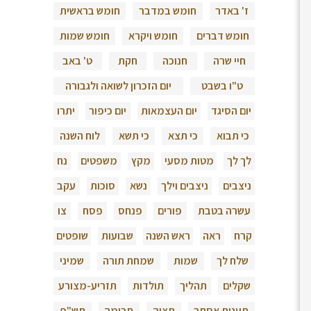
ז' באדר
חומש במדבר
חומש בראשית
חומש דברים
חומש ויקרא
חומש שמות
חיי שרה
חנוכה
חקת
ט' באב
ט"ו בשבט
יום הזכרון לשואה ולגבורה
יום הסיגד
יום העצמאות
יום כיפור
יתרו
כי תבוא
כי תצא
כי תשא
לוח השנה
לך לך
מטות מסעי
מקץ
משפטים
נח
ניצבים
ניצבים וילך
נשא
סוכות
עקב
עשרה בטבת
פורים
פנחס
פסח
צו
קרח
ראה
ראש השנה
שבועות
שופטים
שלח לך
שמות
שמחת תורה
שמיני
שקלים
תהליך
תולדות
תזריע-מצורע
תענית אסתר
תצוה
תרומה
תש"פ