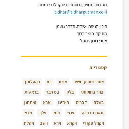
רעיונות, מחשבות ותגובות יתקבלו בשמחה
tidhar@tidhargutman.co.il
תוכן, הגשה ואיורים: תדהר גוטמן
מוזיקה: תומר ברוך
אתר: דורון גימפל
קטגוריות
אחרי מות קדושים
אמור
בא
בהעלותך
בהר בחוקותי
בלק
במדבר
בראשית
בשלח
דברים
האזינו
וארא
ואתחנן
וזאת הברכה
ויגש
ויחי
וילך
ויצא
ויקהל פקודי
ויקרא
וירא
וישב
וישלח