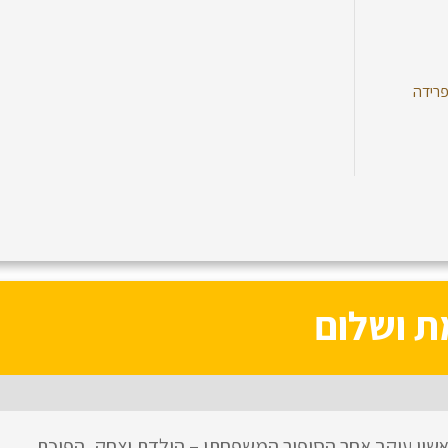
רידה
ת ושלום
אשון עוקב אחר הסיפור המשפחתי – הולדת יצחק, הפיכת