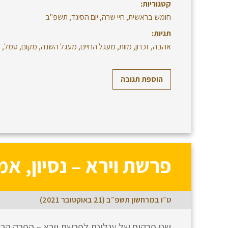
קטגוריות:
חומש בראשית
,
חיי שרה
,
יום הסיגד
,
תשפ"ב
תגיות:
אהבה
,
זכרון
,
מוות
,
מעגל החיים
,
מעגל השנה
,
מקום
,
סמל
,
פ
הוספת תגובה
פרשת וירא – נסיון, אמ
ט״ו במרחשון תשפ״ב (21 באוקטובר 2021)
שני פרקים של עגלונת לפרשת וירא – הפרק הר