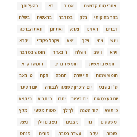
אחרי מות קדושים
אמור
בא
בהעלותך
בהר בחוקותי
בלק
במדבר
בראשית
בשלח
דברים
האזינו
וארא
ואתחנן
וזאת הברכה
ויגש
ויחי
וילך
ויצא
ויקהל פקודי
ויקרא
וירא
וישב
וישלח
ז' באדר
חומש במדבר
חומש בראשית
חומש דברים
חומש ויקרא
חומש שמות
חיי שרה
חנוכה
חקת
ט' באב
ט"ו בשבט
יום הזכרון לשואה ולגבורה
יום הסיגד
יום העצמאות
יום כיפור
יתרו
כי תבוא
כי תצא
כי תשא
לוח השנה
לך לך
מטות מסעי
מקץ
משפטים
נח
ניצבים
ניצבים וילך
נשא
סוכות
עקב
עשרה בטבת
פורים
פנחס