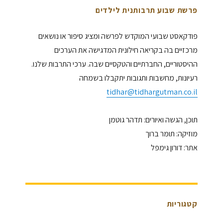
פרשת שבוע תרבותנית לילדים
פודקאסט שבועי המוקדש לפרשה ומציג סיפור או נושאים
מרכזיים בה בקריאה חילונית המדגישה את הערכים
ההיסטוריים, החברתיים והטקסיים שבה. ערכי התרבות שלנו.
רעיונות, מחשבות ותגובות יתקבלו בשמחה
tidhar@tidhargutman.co.il
תוכן, הגשה ואיורים: תדהר גוטמן
מוזיקה: תומר ברוך
אתר: דורון גימפל
קטגוריות