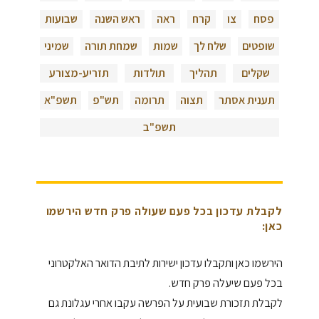
פסח
צו
קרח
ראה
ראש השנה
שבועות
שופטים
שלח לך
שמות
שמחת תורה
שמיני
שקלים
תהליך
תולדות
תזריע-מצורע
תענית אסתר
תצוה
תרומה
תש"פ
תשפ"א
תשפ"ב
לקבלת עדכון בכל פעם שעולה פרק חדש הירשמו
כאן:
הירשמו כאן ותקבלו עדכון ישירות לתיבת הדואר האלקטרוני
בכל פעם שיעלה פרק חדש.
לקבלת תזכורת שבועית על הפרשה עקבו אחרי עגלונת גם