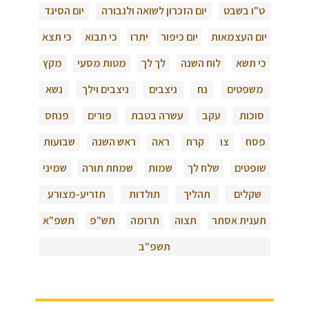
ט"ו בשבט
יום הזכרון לשואה ולגבורה
יום הסיגד
יום העצמאות
יום כיפור
יתרו
כי תבוא
כי תצא
כי תשא
לוח השנה
לך לך
מטות מסעי
מקץ
משפטים
נח
ניצבים
ניצבים וילך
נשא
סוכות
עקב
עשרה בטבת
פורים
פנחס
פסח
צו
קרח
ראה
ראש השנה
שבועות
שופטים
שלח לך
שמות
שמחת תורה
שמיני
שקלים
תהליך
תולדות
תזריע-מצורע
תענית אסתר
תצוה
תרומה
תש"פ
תשפ"א
תשפ"ב