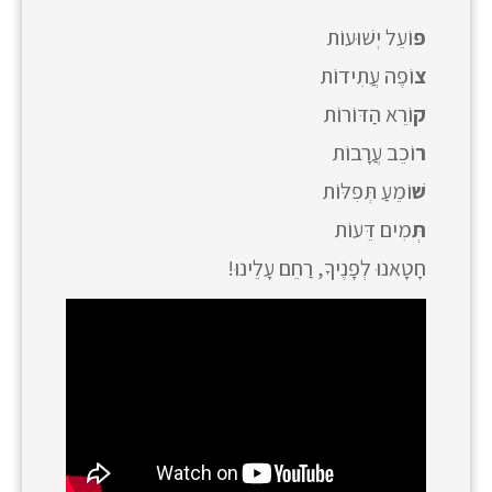
פּ
וֹעֵל יְשׁוּעוֹת
צ
וֹפֶה עֲתִידוֹת
ק
וֹרֵא הַדּוֹרוֹת
ר
וֹכֵב עֲרָבוֹת
שׁ
וֹמֵעַ תְּפִלּוֹת
תְּ
מִים דֵּעוֹת
חָטָאנוּ לְפָנֶיךָ, רַחֵם עָלֵינוּ!