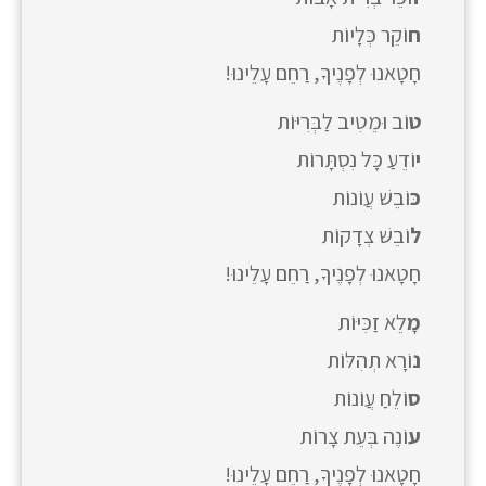
ח
וֹקֵר כְּלָיוֹת
חָטָאנוּ לְפָנֶיךָ, רַחֵם עָלֵינוּ!
ט
וֹב וּמֵטִיב לַבְּרִיּוֹת
י
וֹדֵעַ כָּל נִסְתָּרוֹת
כּ
וֹבֵשׁ עֲוֹנוֹת
ל
וֹבֵשׁ צְדָקוֹת
חָטָאנוּ לְפָנֶיךָ, רַחֵם עָלֵינוּ!
מָ
לֵא זַכִּיּוֹת
נ
וֹרָא תְהִלּוֹת
ס
וֹלֵחַ עֲוֹנוֹת
ע
וֹנֶה בְּעֵת צָרוֹת
חָטָאנוּ לְפָנֶיךָ, רַחֵם עָלֵינוּ!