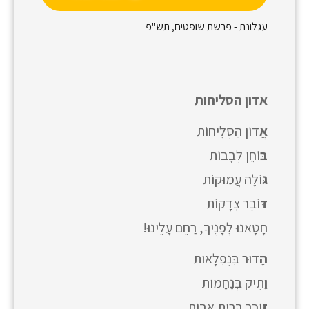
עגלונת - פרשת שופטים, תש"פ
אדון הסליחות
אֲ
דוֹן הַסְּלִיחוֹת
בּ
וֹחֵן לְבָבוֹת
גּ
וֹלֶה עֲמוּקוֹת
דּ
וֹבֵר צְדָקוֹת
חָטָאנוּ לְפָנֶיךָ, רַחֵם עָלֵינוּ!
הָ
דוּר בְּנִפְלָאוֹת
וָ
תִיק בְּנֶחָמוֹת
ז
וֹכֵר בְּרִית אָבוֹת