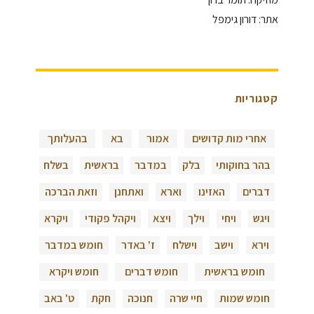
אתר: דורון גימפל
קטגוריות
אחרי מות קדושים
אמור
בא
בהעלותך
בהר בחוקותי
בלק
במדבר
בראשית
בשלח
דברים
האזינו
וארא
ואתחנן
וזאת הברכה
ויגש
ויחי
וילך
ויצא
ויקהל פקודי
ויקרא
וירא
וישב
וישלח
ז' באדר
חומש במדבר
חומש בראשית
חומש דברים
חומש ויקרא
חומש שמות
חיי שרה
חנוכה
חקת
ט' באב