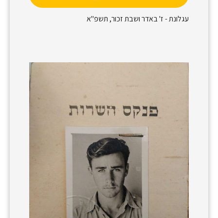
עגלונת - ז' באדר ושבת זכור, תשפ"א