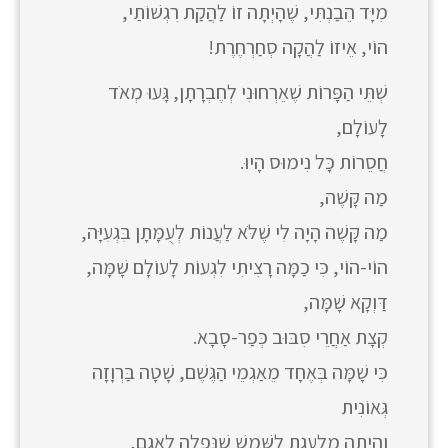
מִיָּד הֵבַנְתִּי, שֶׁהָיְתָה זוֹ לַהֲקַת רִגְשׁוֹתַי,
הוֹי, אֵיזוֹ לַהֲקָה סְחַרְחֶרֶת!
שְׁתֵּי הַפָּרוֹת שֶׁאֵרְחוּנִי לְחֶבְרָתָן, גָּעוּ מְאֹד
לָעוֹלָם,
חֲסֵרוֹת כָּל נִימוּס הָיוּ.
מַה קָּשֶׁה,
מַה קָּשֶׁה הָיָה לִי שֶׁלֹּא לַעֲנוֹת לְעֻמָּתָן בִּגְעִיָּה,
הוֹי-הוֹי, כִּי כַמָּה רָצִיתִי לִגְעוֹת לָעוֹלָם שָׁמָּה,
דַּוְקָא שָׁמָּה,
קְצָת אַחֲרֵי סִבּוּב כְּפַר-סָבָא.
כִּי שָׁמָּה בְּאֶחָד מֵאַגְמֵי הַגֶּשֶׁם, שָׁטָה בַּרְוָזָה
גְּאוֹנִית
וְהָיְתָה מְלַעֶגֶת לַשֶּׁמֶשׁ שֶׁנָּפְלָה לָאֲגַם,