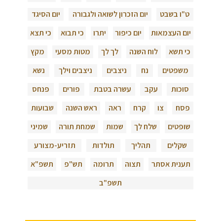
ט"ו בשבט
יום הזכרון לשואה ולגבורה
יום הסיגד
יום העצמאות
יום כיפור
יתרו
כי תבוא
כי תצא
כי תשא
לוח השנה
לך לך
מטות מסעי
מקץ
משפטים
נח
ניצבים
ניצבים וילך
נשא
סוכות
עקב
עשרה בטבת
פורים
פנחס
פסח
צו
קרח
ראה
ראש השנה
שבועות
שופטים
שלח לך
שמות
שמחת תורה
שמיני
שקלים
תהליך
תולדות
תזריע-מצורע
תענית אסתר
תצוה
תרומה
תש"פ
תשפ"א
תשפ"ב