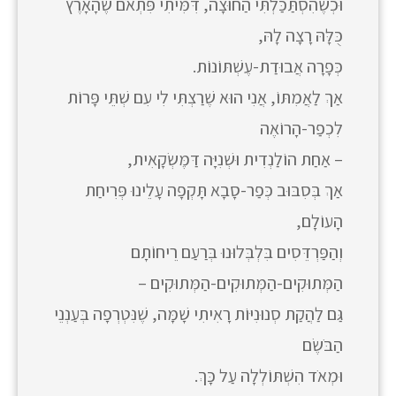
וּכְשֶׁהִסְתַּכַּלְתִּי הַחוּצָה, דִּמִּיתִי פִּתְאֹם שֶׁהָאָרֶץ
כֻּלָּהּ רָצָה לָהּ,
כְּפָרָה אֲבוּדַת-עֶשְׁתּוֹנוֹת.
אַךְ לַאֲמִתּוֹ, אֲנִי הוּא שֶׁרַצְתִּי לִי עִם שְׁתֵּי פָּרוֹת
לִכְפַר-הָרוֹאֶה
– אַחַת הוֹלַנְדִית וּשְׁנִיָּה דַּמֶּשְׂקָאִית,
אַךְ בְּסִבּוּב כְּפַר-סָבָא תָּקְפָה עָלֵינוּ פְּרִיחַת
הָעוֹלָם,
וְהַפַּרְדֵּסִים בִּלְבְּלוּנוּ בְּרַעַם רֵיחוֹתָם
הַמְּתוּקִים-הַמְּתוּקִים-הַמְּתוּקִים –
גַּם לַהֲקַת סְנוּנִיּוֹת רָאִיתִי שָׁמָּה, שֶׁנִּטְרְפָה בְּעַנְנֵי
הַבֹּשֶׂם
וּמְאֹד הִשְׁתּוֹלְלָה עַל כָּךְ.