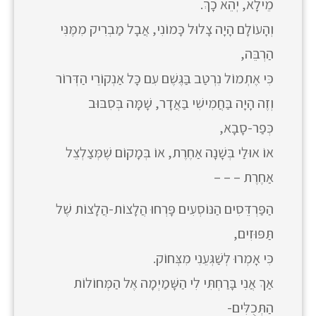
מֵילָא, יְהֵא כָךְ.
וְהָעוֹלָם הָיָה צָלוּל כָּמוֹנִי, אֲבָל מַבְרִיק מִמֶּנִּי
הַרְבֵּה,
כִּי אֶתְמוֹל נִרְטַב בַּגֶּשֶׁם עִם כָּל אַנְקוֹרֵי הַדְּרוֹר
וְזֶה הָיָה בַּחֲמִישִׁי בַּאֲדָר, שָׁמָּה בְּסִבּוּב
כְּפַר-סָבָא,
אוֹ אוּלַי בְּשָׁנָה אַחֶרֶת, אוֹ בְּמָקוֹם שֶׁמְּצַלְצֵל
אַחֶרֶת – – –
הַפַּרְדֵּסִים הַנּוֹסְעִים פָּרְחוּ הֲלָצוֹת-הֲלָצוֹת שֶׁל
תַּפּוּזִים,
כִּי אָמְרוּ לְשַׁגְּעֵנִי מִצְּחוֹק.
אַךְ אֲנִי בָּרַחְתִּי לִי הַשָּׁמַיְמָה אֶל הַמְּחוֹלוֹת
הַתְּכֻלִּים-