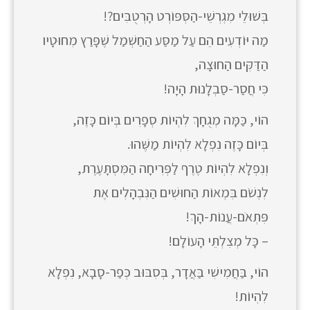
בְּשׁוּלֵי מִגְרְשֵׁי-הַסְּפּוֹרְט הָרְטֻבִּים?!
מַה יּוֹדְעִים הֵם עַל מַסַּע הַחַשְׁמַל שֶׁפָּרַץ מִחוּטָיו
הַדַּקִּים הַחוּצָה,
כִּי חֲסַר-סַבְלָנוּת הָיָה!
הוֹי, כַּמָּה מְגֻחָךְ לִהְיוֹת סְפָרִים בְּיוֹם כָּזֶה,
בְּיוֹם כָּזֶה נִפְלָא לִהְיוֹת מַשֶּׁהוּ.
וְנִפְלָא לִהְיוֹת טֶרֶף לַפְּרִיחָה הַמִּסְתָּעֶרֶת,
לִנְשֹׁם בִּמְאוֹת הַחוּשִׁים הַנִּבְהָלִים אֶת
פִּתְאֹם-עֲנוֹת-הָךְ!
– כָּל מְצִלְתֵּי הָעוֹלָם!
הוֹי, בַּחֲמִישִׁי בַּאֲדָר, בְּסִבּוּב כְּפַר-סָבָא, נִפְלָא
לִהְיוֹת!