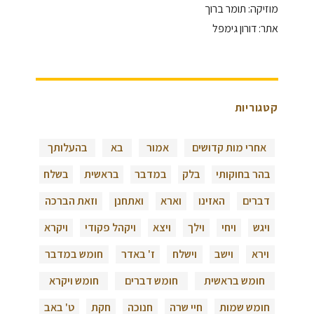
מוזיקה: תומר ברוך
אתר: דורון גימפל
קטגוריות
אחרי מות קדושים
אמור
בא
בהעלותך
בהר בחוקותי
בלק
במדבר
בראשית
בשלח
דברים
האזינו
וארא
ואתחנן
וזאת הברכה
ויגש
ויחי
וילך
ויצא
ויקהל פקודי
ויקרא
וירא
וישב
וישלח
ז' באדר
חומש במדבר
חומש בראשית
חומש דברים
חומש ויקרא
חומש שמות
חיי שרה
חנוכה
חקת
ט' באב