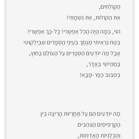
הַקּוֹלְחִים,
אֶת הַקּוֹלוֹת, אֶת נִשְׁמָתִי!
הוֹי, כַּמָּה הָיָה הַכֹּל אֶפְשָׁרִי! כָּל-כָּךְ אֶפְשָׁרִי!
בֶּטַח נִרְאֵיתִי מְגֻחָךְ בְּעֵינֵי הַסְּפָרִים שֶׁבְּיַלְקוּטִי
אֲבָל מַה יּוֹדְעִים הַסְּפָרִים עַל הָעוֹלָם בַּחוּץ,
בַּחֲמִישִׁי בַּאֲדָר,
בְּסִבּוּב כְּפַר-סָבָא!
מַה יּוֹדְעִים הֵם עַל תַּחֲרֻיּוֹת הָרִיצָה בֵּין
הַקְּרֶפִּיסִים הַצְּהֻבִּים
וְהַכַּלָּנִיּוֹת הָאֲדֻמּוֹת,