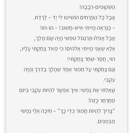
הַשְּׁקוּפִים-רְבָבָה!
אֲבָל כָּל הַפְּרָחִים הוֹשִׁיטוּ לִי יָד – לָרֶדֶת.
– כַּנִּרְאֶה הָיִיתִי אִישׁ-חָשׁוּב! – הוֹ-הוֹ!
אֲבָל אֲפִלּוּ תַּרְנְגוֹל טִפְּשִׁי הָיָה שָׁם מֶלֶךְ,
אֶלָּא שֶׁאֲנִי הָיִיתִי אֱלֹהִים! כִּי מְאֹד צָחַקְתִּי עָלָיו,
הוֹי, חֲסַר-שַׁחַר צָחַקְתִּי!
וְגַם צָחַקְתִּי עַל חֲמוֹר אֶחָד שֶׁהָלַךְ בַּדֶּרֶךְ וְהָיָה
עִקְבִי.
שָׁאַלְתִּי אֶת נַפְשִׁי: אֵיךְ אֶפְשָׁר לִהְיוֹת עִקְבִי בְּיוֹם
סְחַרְחַר כָּזֶה?
"צָרִיךְ לִהְיוֹת חֲמוֹר כְּדֵי כָךְ" – חִיְּכָה אֵלַי נַפְשִׁי
מִבִּפְנִים.