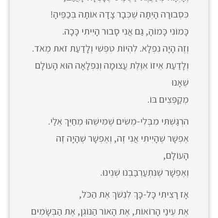
כִּסְבוּרָה הָיְתָה שֶׁכְּבָר צָדָה אוֹתָהּ בְּכַפֶּיהָ!
כָּמוֹנִי כָּמוֹהָ, גַּם אֲנִי סָבוּר הָיִיתִי כָּכָה.
וְזֶה הָיָה נִפְלָא. לִהְיוֹת טִפְּשִׁי וְלָדַעַת זֹאת מְאֹד.
וְלָדַעַת אֵיזוֹ אִוֶּלֶת עֲצוּמָה וְנִפְלָאָה הוּא הָעוֹלָם
שֶׁאָנוּ
מְקַפְּצִים בּוֹ.
הִרְגַּשְׁתִּי מִבְּלִי-מֵשִׂים שֶׁמִּישֶׁהוּ מְחַיֵּךְ אֵלַי.
אֶפְשָׁר שֶׁהָיִיתִי אֲנִי זֶה, וְאֶפְשָׁר שֶׁהָיָה זֶה
הָעוֹלָם,
וְאֶפְשָׁר שֶׁנִּתְעַרְבַּבְנוּ שְׁנֵינוּ.
אָז רָצִיתִי כָּל-כָּךְ לִנְשֹׁךְ אֶת הַכֹּל,
אֶת עֵינַי הָרוֹאוֹת, אֶת הָאוֹר הַנּוֹגֵן, אֶת הַבְּשָׂמִים