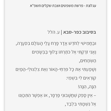
עגלונת - פרשת משפטים ושבת שקלים תשפ"א
בסיבוב כפר-סבא |
ע. הלל
וּבַחֲמִישִׁי לְחֹדֶשׁ אֲדָר פָּרַח עָלַי הָעוֹלָם בִּסְעָרָה,
וַאֲנִי זֹרַקְתִּי אֶל כֹּתַרְתּוֹ צָלוּף בַּבְּשָׂמִים
הַשְּׂמֵחִים,
וְשָׁמַעְתִּי אֶת כָּל פִּרְחֵי-הָאוֹר וְאֶת צִלְצוּלֵי-הַמַּיִם
קוֹרְאִים לִי בִּשְׁמִי:
הֵנָּה, הֵנָּה!
– אֵין סָפֵק שֶׁחֲשָׁבוּנִי פַּרְפָּר, אוֹ אֶפְשָׁר הִתְכַּוְּנוּ
אֶל נִשְׁמָתִי בִּלְבַד,