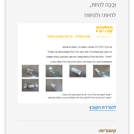
וְכָכָה לִהְיוֹת,
לִהְיוֹת! וְלִהְיוֹת!
להורדת הקובץ
קטגוריות: