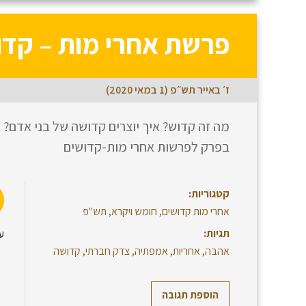
פרשת אחרי מות – קדו
ז׳ באייר תש״פ (1 במאי 2020)
מה זה קדוש? איך יוצרים קדושה של בני אדם? א
בפרק לפרשות אחרי מות-קדושים
קטגוריות:
אחרי מות קדושים
,
חומש ויקרא
,
תש"פ
תגיות:
ע
אהבה
,
אחריות
,
אמפתיה
,
צדק חברתי
,
קדושה
הוספת תגובה