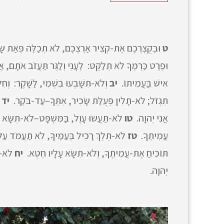
ט
וּבְקֻצְרְכֶם אֶת-קְצִיר אַרְצְכֶם, לֹא תְכַלֶּה פְּאַת שָׂ
וּפֶרֶט כַּרְמְךָ לֹא תְלַקֵּט: לֶעָנִי וְלַגֵּר תַּעֲזֹב אֹתָם, א
אִישׁ בַּעֲמִיתוֹ.
יב
וְלֹא-תִשָּׁבְעוּ בִשְׁמִי, לַשָּׁקֶר: וְחִ
תִגְזֹל; לֹא-תָלִין פְּעֻלַּת שָׂכִיר, אִתְּךָ–עַד-בֹּקֶר.
יד
ל
אֲנִי יְהוָה.
טו
לֹא-תַעֲשׂוּ עָוֶל, בַּמִּשְׁפָּט–לֹא-תִשָּׂא פְ
עֲמִיתֶךָ.
טז
לֹא-תֵלֵךְ רָכִיל בְּעַמֶּיךָ, לֹא תַעֲמֹד עַל
תּוֹכִיחַ אֶת-עֲמִיתֶךָ, וְלֹא-תִשָּׂא עָלָיו חֵטְא.
יח
לֹא-תִ
יְהוָה.