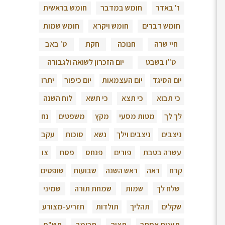
ז' באדר
חומש במדבר
חומש בראשית
חומש דברים
חומש ויקרא
חומש שמות
חיי שרה
חנוכה
חקת
ט' באב
ט"ו בשבט
יום הזכרון לשואה ולגבורה
יום הסיגד
יום העצמאות
יום כיפור
יתרו
כי תבוא
כי תצא
כי תשא
לוח השנה
לך לך
מטות מסעי
מקץ
משפטים
נח
ניצבים
ניצבים וילך
נשא
סוכות
עקב
עשרה בטבת
פורים
פנחס
פסח
צו
קרח
ראה
ראש השנה
שבועות
שופטים
שלח לך
שמות
שמחת תורה
שמיני
שקלים
תהליך
תולדות
תזריע-מצורע
תענית אסתר
תצוה
תרומה
תש"פ