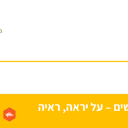
ב
ם – על יראה, ראיה