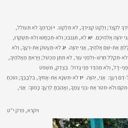
דְךָ לִקְצֹר; וְלֶקֶט קְצִירְךָ, לֹא תְלַקֵּט.
י
וְכַרְמְךָ לֹא תְעוֹלֵל,
ֲנִי יְהוָה אֱלֹהֵיכֶם.
יא
לֹא, תִּגְנֹבוּ; וְלֹא-תְכַחֲשׁוּ וְלֹא-תְשַׁקְּרוּ,
לַּלְתָּ אֶת-שֵׁם אֱלֹהֶיךָ, אֲנִי יְהוָה.
יג
לֹא-תַעֲשֹׁק אֶת-רֵעֲךָ, וְלֹא
ֹא-תְקַלֵּל חֵרֵשׁ–וְלִפְנֵי עִוֵּר, לֹא תִתֵּן מִכְשֹׁל; וְיָרֵאתָ מֵּאֱלֹהֶיךָ,
נֵי-דָל, וְלֹא תֶהְדַּר פְּנֵי גָדוֹל: בְּצֶדֶק, תִּשְׁפֹּט
-דַּם רֵעֶךָ: אֲנִי, יְהוָה.
יז
לֹא-תִשְׂנָא אֶת-אָחִיךָ, בִּלְבָבֶךָ; הוֹכֵחַ
קֹּם וְלֹא-תִטֹּר אֶת-בְּנֵי עַמֶּךָ, וְאָהַבְתָּ לְרֵעֲךָ כָּמוֹךָ: אֲנִי,
ויקרא, פרק י"ט