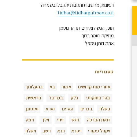
רעיונות, מחשבות ותגובות יתקבלו בשמחה
tidhar@tidhargutman.co.il
תוכן, הגשה ואיורים: תדהר גוטמן
מוזיקה: תומר ברוך
אתר: דורון גימפל
קטגוריות
אחרי מות קדושים
אמור
בא
בהעלותך
בהר בחוקותי
בלק
במדבר
בראשית
בשלח
דברים
האזינו
וארא
ואתחנן
וזאת הברכה
ויגש
ויחי
וילך
ויצא
ויקהל פקודי
ויקרא
וירא
וישב
וישלח