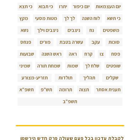
יום העצמאות
יום כיפור
יתרו
כי תבוא
כי תצא
כי תשא
לוח השנה
לך לך
מטות מסעי
מקץ
משפטים
נח
ניצבים
ניצבים וילך
נשא
סוכות
עקב
עשרה בטבת
פורים
פנחס
פסח
צו
קרח
ראה
ראש השנה
שבועות
שופטים
שלח לך
שמות
שמחת תורה
שמיני
שקלים
תהליך
תולדות
תזריע-מצורע
תענית אסתר
תצוה
תרומה
תש"פ
תשפ"א
תשפ"ב
לקבלת עדכון בכל פעם שעולה פרק חדש הירשמו