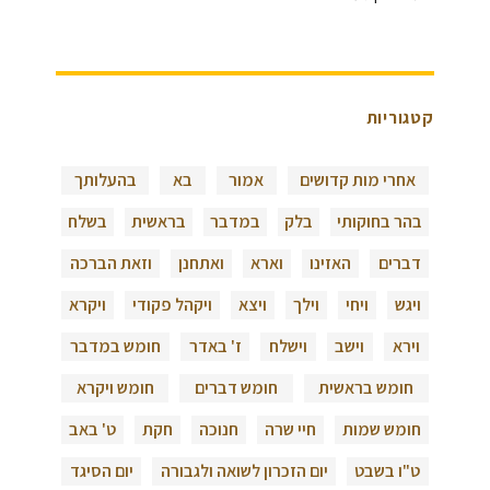
קטגוריות
אחרי מות קדושים
אמור
בא
בהעלותך
בהר בחוקותי
בלק
במדבר
בראשית
בשלח
דברים
האזינו
וארא
ואתחנן
וזאת הברכה
ויגש
ויחי
וילך
ויצא
ויקהל פקודי
ויקרא
וירא
וישב
וישלח
ז' באדר
חומש במדבר
חומש בראשית
חומש דברים
חומש ויקרא
חומש שמות
חיי שרה
חנוכה
חקת
ט' באב
ט"ו בשבט
יום הזכרון לשואה ולגבורה
יום הסיגד