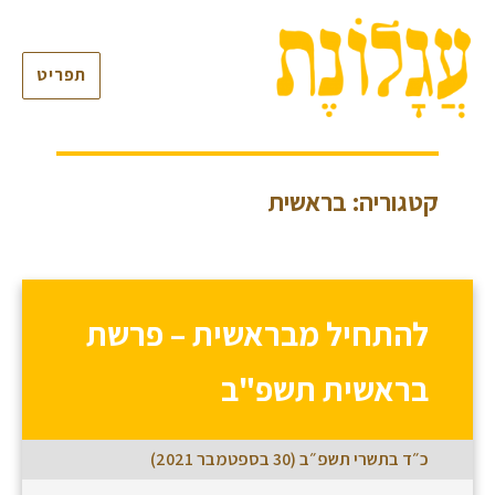
תפריט
קטגוריה: בראשית
להתחיל מבראשית – פרשת
בראשית תשפ"ב
כ״ד בתשרי תשפ״ב (30 בספטמבר 2021)