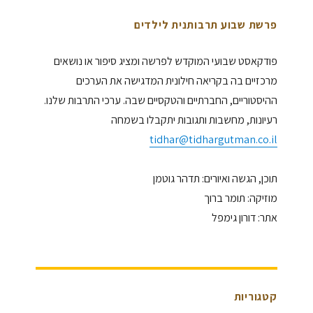
פרשת שבוע תרבותנית לילדים
פודקאסט שבועי המוקדש לפרשה ומציג סיפור או נושאים
מרכזיים בה בקריאה חילונית המדגישה את הערכים
ההיסטוריים, החברתיים והטקסיים שבה. ערכי התרבות שלנו.
רעיונות, מחשבות ותגובות יתקבלו בשמחה
tidhar@tidhargutman.co.il
תוכן, הגשה ואיורים: תדהר גוטמן
מוזיקה: תומר ברוך
אתר: דורון גימפל
קטגוריות