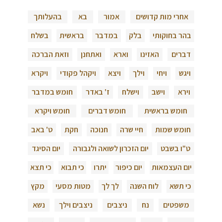
אחרי מות קדושים
אמור
בא
בהעלותך
בהר בחוקותי
בלק
במדבר
בראשית
בשלח
דברים
האזינו
וארא
ואתחנן
וזאת הברכה
ויגש
ויחי
וילך
ויצא
ויקהל פקודי
ויקרא
וירא
וישב
וישלח
ז' באדר
חומש במדבר
חומש בראשית
חומש דברים
חומש ויקרא
חומש שמות
חיי שרה
חנוכה
חקת
ט' באב
ט"ו בשבט
יום הזכרון לשואה ולגבורה
יום הסיגד
יום העצמאות
יום כיפור
יתרו
כי תבוא
כי תצא
כי תשא
לוח השנה
לך לך
מטות מסעי
מקץ
משפטים
נח
ניצבים
ניצבים וילך
נשא