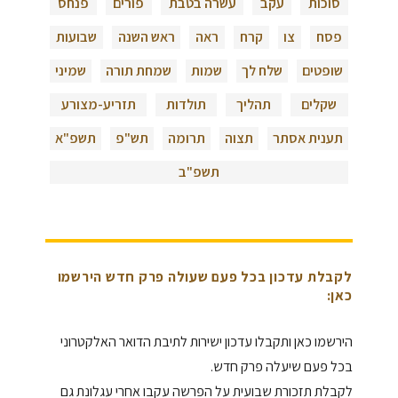
סוכות
עקב
עשרה בטבת
פורים
פנחס
פסח
צו
קרח
ראה
ראש השנה
שבועות
שופטים
שלח לך
שמות
שמחת תורה
שמיני
שקלים
תהליך
תולדות
תזריע-מצורע
תענית אסתר
תצוה
תרומה
תש"פ
תשפ"א
תשפ"ב
לקבלת עדכון בכל פעם שעולה פרק חדש הירשמו
כאן:
הירשמו כאן ותקבלו עדכון ישירות לתיבת הדואר האלקטרוני
בכל פעם שיעלה פרק חדש.
לקבלת תזכורת שבועית על הפרשה עקבו אחרי עגלונת גם