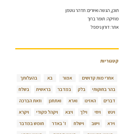
תוכן, הגשה ואיורים: תדהר גוטמן
מוזיקה: תומר ברוך
אתר: דורון גימפל
קטגוריות
אחרי מות קדושים
אמור
בא
בהעלותך
בהר בחוקותי
בלק
במדבר
בראשית
בשלח
דברים
האזינו
וארא
ואתחנן
וזאת הברכה
ויגש
ויחי
וילך
ויצא
ויקהל פקודי
ויקרא
וירא
וישב
וישלח
ז' באדר
חומש במדבר