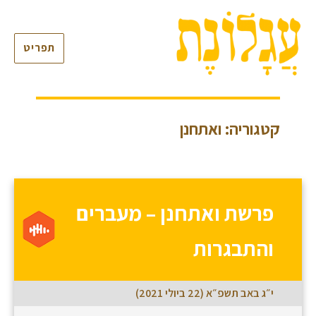
תפריט
קטגוריה: ואתחנן
פרשת ואתחנן – מעברים
והתבגרות
י״ג באב תשפ״א (22 ביולי 2021)