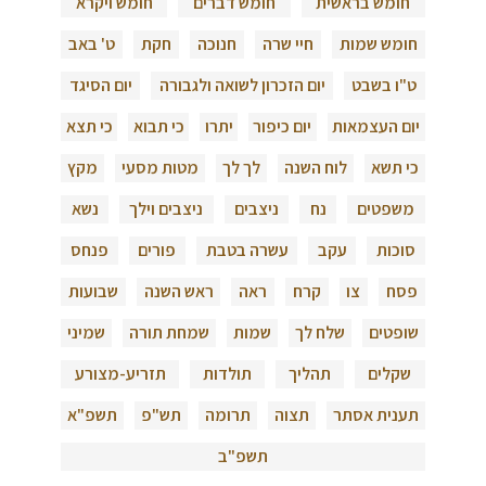
חומש בראשית
חומש דברים
חומש ויקרא
חומש שמות
חיי שרה
חנוכה
חקת
ט' באב
ט"ו בשבט
יום הזכרון לשואה ולגבורה
יום הסיגד
יום העצמאות
יום כיפור
יתרו
כי תבוא
כי תצא
כי תשא
לוח השנה
לך לך
מטות מסעי
מקץ
משפטים
נח
ניצבים
ניצבים וילך
נשא
סוכות
עקב
עשרה בטבת
פורים
פנחס
פסח
צו
קרח
ראה
ראש השנה
שבועות
שופטים
שלח לך
שמות
שמחת תורה
שמיני
שקלים
תהליך
תולדות
תזריע-מצורע
תענית אסתר
תצוה
תרומה
תש"פ
תשפ"א
תשפ"ב