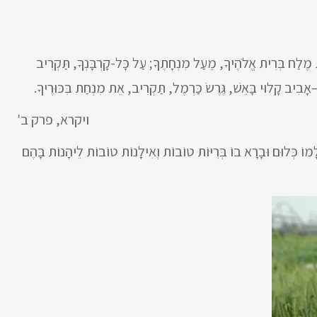
ת מֶלַח בְּרִית אֱלֹהֶיךָ, מֵעַל מִנְחָתֶךָ; עַל כָּל-קָרְבָּנְךָ, תַּקְרִיב
ָבִיב קָלוּי בָּאֵשׁ, גֶּרֶשׂ כַּרְמֶל, תַּקְרִיב, אֵת מִנְחַת בִּכּוּרֶיךָ.
ויקרא, פרק ב'
וֹלָמוֹ כְּלוּם וּבָרָא בוֹ בְּרִיּוֹת טוֹבוֹת וְאִילָנוֹת טוֹבוֹת לֵיהָנוֹת בָּהֶם