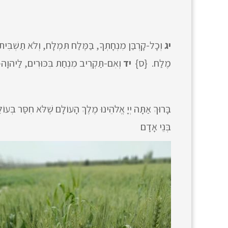
יג
וְכָל-קָרְבַּן מִנְחָתְךָ, בַּמֶּלַח תִּמְלָח, וְלֹא תַשְׁבִּי
מֶלַח. {ס}
יד
וְאִם-תַּקְרִיב מִנְחַת בִּכּוּרִים, לַיהוָה–א
בָּרוּךְ אַתָּה יְיָ אֱלֹהֵינוּ מֶלֶךְ הָעוֹלָם שֶׁלֹּא חִסַּר בְּע
בְּנֵי אָדָם