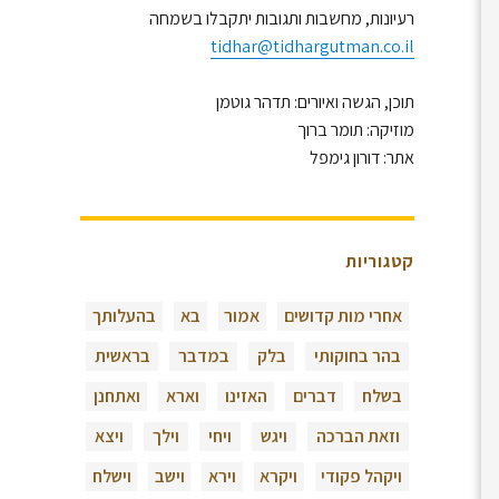
רעיונות, מחשבות ותגובות יתקבלו בשמחה
tidhar@tidhargutman.co.il
תוכן, הגשה ואיורים: תדהר גוטמן
מוזיקה: תומר ברוך
אתר: דורון גימפל
קטגוריות
אחרי מות קדושים
אמור
בא
בהעלותך
בהר בחוקותי
בלק
במדבר
בראשית
בשלח
דברים
האזינו
וארא
ואתחנן
וזאת הברכה
ויגש
ויחי
וילך
ויצא
ויקהל פקודי
ויקרא
וירא
וישב
וישלח