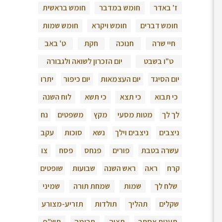
ז' באדר
חומש במדבר
חומש בראשית
חומש דברים
חומש ויקרא
חומש שמות
חיי שרה
חנוכה
חקת
ט' באב
ט"ו בשבט
יום הזכרון לשואה ולגבורה
יום הסיגד
יום העצמאות
יום כיפור
יתרו
כי תבוא
כי תצא
כי תשא
לוח השנה
לך לך
מטות מסעי
מקץ
משפטים
נח
ניצבים
ניצבים וילך
נשא
סוכות
עקב
עשרה בטבת
פורים
פנחס
פסח
צו
קרח
ראה
ראש השנה
שבועות
שופטים
שלח לך
שמות
שמחת תורה
שמיני
שקלים
תהליך
תולדות
תזריע-מצורע
תענית אסתר
תצוה
תרומה
תש"פ