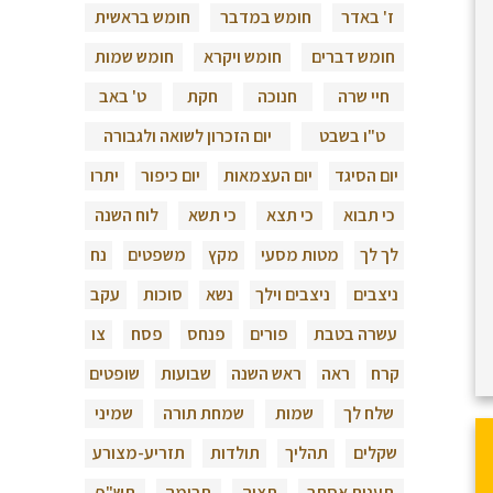
ז' באדר
חומש במדבר
חומש בראשית
חומש דברים
חומש ויקרא
חומש שמות
חיי שרה
חנוכה
חקת
ט' באב
ט"ו בשבט
יום הזכרון לשואה ולגבורה
יום הסיגד
יום העצמאות
יום כיפור
יתרו
כי תבוא
כי תצא
כי תשא
לוח השנה
לך לך
מטות מסעי
מקץ
משפטים
נח
ניצבים
ניצבים וילך
נשא
סוכות
עקב
עשרה בטבת
פורים
פנחס
פסח
צו
קרח
ראה
ראש השנה
שבועות
שופטים
שלח לך
שמות
שמחת תורה
שמיני
שקלים
תהליך
תולדות
תזריע-מצורע
תענית אסתר
תצוה
תרומה
תש"פ