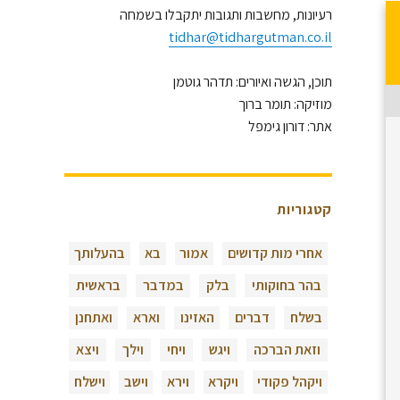
רעיונות, מחשבות ותגובות יתקבלו בשמחה
tidhar@tidhargutman.co.il
תוכן, הגשה ואיורים: תדהר גוטמן
מוזיקה: תומר ברוך
אתר: דורון גימפל
קטגוריות
אחרי מות קדושים
אמור
בא
בהעלותך
בהר בחוקותי
בלק
במדבר
בראשית
בשלח
דברים
האזינו
וארא
ואתחנן
וזאת הברכה
ויגש
ויחי
וילך
ויצא
ויקהל פקודי
ויקרא
וירא
וישב
וישלח