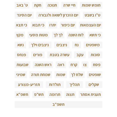
חומש שמות
חיי שרה
חנוכה
חקת
ט' באב
ט"ו בשבט
יום הזכרון לשואה ולגבורה
יום הסיגד
יום העצמאות
יום כיפור
יתרו
כי תבוא
כי תצא
כי תשא
לוח השנה
לך לך
מטות מסעי
מקץ
משפטים
נח
ניצבים
ניצבים וילך
נשא
סוכות
עקב
עשרה בטבת
פורים
פנחס
פסח
צו
קרח
ראה
ראש השנה
שבועות
שופטים
שלח לך
שמות
שמחת תורה
שמיני
שקלים
תהליך
תולדות
תזריע-מצורע
תענית אסתר
תצוה
תרומה
תש"פ
תשפ"א
תשפ"ב