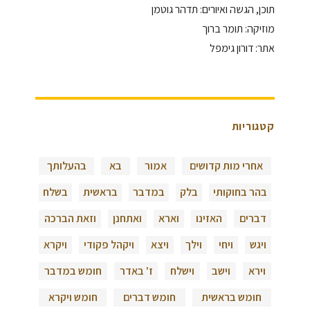
תוכן, הגשה ואיורים: תדהר גוטמן
מוזיקה: תומר ברוך
אתר: דורון גימפל
קטגוריות
אחרי מות קדושים
אמור
בא
בהעלותך
בהר בחוקותי
בלק
במדבר
בראשית
בשלח
דברים
האזינו
וארא
ואתחנן
וזאת הברכה
ויגש
ויחי
וילך
ויצא
ויקהל פקודי
ויקרא
וירא
וישב
וישלח
ז' באדר
חומש במדבר
חומש בראשית
חומש דברים
חומש ויקרא