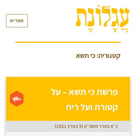
תפריט
קטגוריה: כי תשא
פרשת כי תשא – על
קטורת ועל ריח
כ״א באדר תשפ״א (5 במרץ 2021)