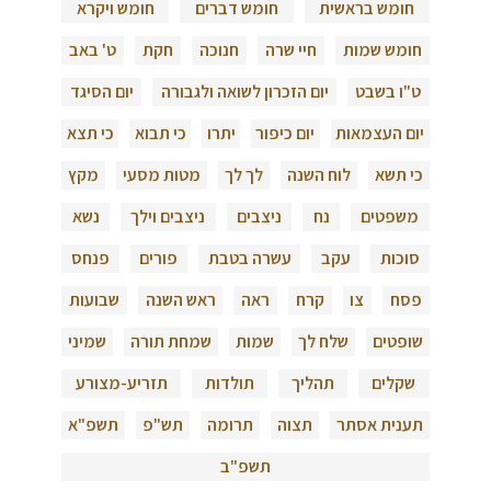
חומש בראשית
חומש דברים
חומש ויקרא
חומש שמות
חיי שרה
חנוכה
חקת
ט' באב
ט"ו בשבט
יום הזכרון לשואה ולגבורה
יום הסיגד
יום העצמאות
יום כיפור
יתרו
כי תבוא
כי תצא
כי תשא
לוח השנה
לך לך
מטות מסעי
מקץ
משפטים
נח
ניצבים
ניצבים וילך
נשא
סוכות
עקב
עשרה בטבת
פורים
פנחס
פסח
צו
קרח
ראה
ראש השנה
שבועות
שופטים
שלח לך
שמות
שמחת תורה
שמיני
שקלים
תהליך
תולדות
תזריע-מצורע
תענית אסתר
תצוה
תרומה
תש"פ
תשפ"א
תשפ"ב