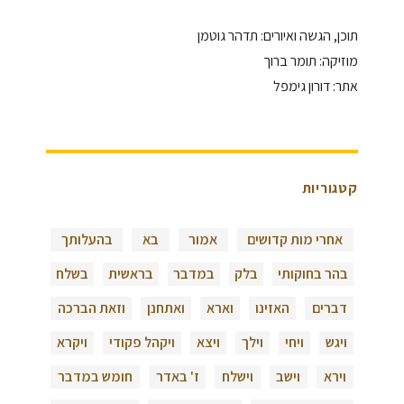
תוכן, הגשה ואיורים: תדהר גוטמן
מוזיקה: תומר ברוך
אתר: דורון גימפל
קטגוריות
אחרי מות קדושים
אמור
בא
בהעלותך
בהר בחוקותי
בלק
במדבר
בראשית
בשלח
דברים
האזינו
וארא
ואתחנן
וזאת הברכה
ויגש
ויחי
וילך
ויצא
ויקהל פקודי
ויקרא
וירא
וישב
וישלח
ז' באדר
חומש במדבר