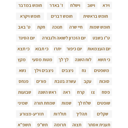
וירא
וישב
וישלח
ז' באדר
חומש במדבר
חומש בראשית
חומש דברים
חומש ויקרא
חומש שמות
חיי שרה
חנוכה
חקת
ט' באב
ט"ו בשבט
יום הזכרון לשואה ולגבורה
יום הסיגד
יום העצמאות
יום כיפור
יתרו
כי תבוא
כי תצא
כי תשא
לוח השנה
לך לך
מטות מסעי
מקץ
משפטים
נח
ניצבים
ניצבים וילך
נשא
סוכות
עקב
עשרה בטבת
פורים
פנחס
פסח
צו
קרח
ראה
ראש השנה
שבועות
שופטים
שלח לך
שמות
שמחת תורה
שמיני
שקלים
תהליך
תולדות
תזריע-מצורע
תענית אסתר
תצוה
תרומה
תש"פ
תשפ"א