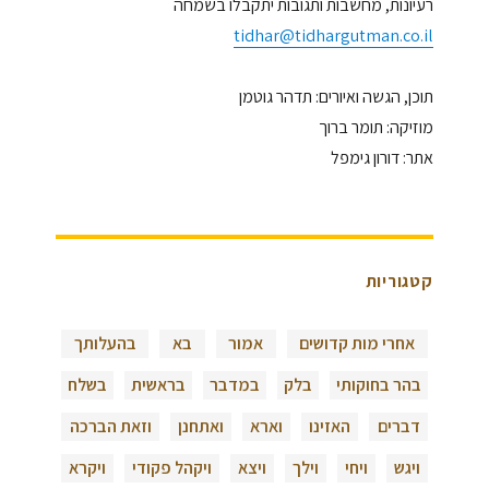
רעיונות, מחשבות ותגובות יתקבלו בשמחה
tidhar@tidhargutman.co.il
תוכן, הגשה ואיורים: תדהר גוטמן
מוזיקה: תומר ברוך
אתר: דורון גימפל
קטגוריות
אחרי מות קדושים
אמור
בא
בהעלותך
בהר בחוקותי
בלק
במדבר
בראשית
בשלח
דברים
האזינו
וארא
ואתחנן
וזאת הברכה
ויגש
ויחי
וילך
ויצא
ויקהל פקודי
ויקרא