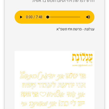
חדש לפרשת ויחי וסיום חומש בראשית
עגלונת - פרשת ויחי תשפ"א