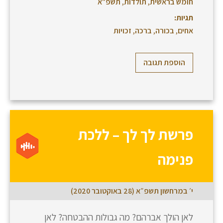
חומש בראשית
,
תולדות
,
תשפ"א
תגיות:
אחים
,
בכורה
,
ברכה
,
זכויות
הוספת תגובה
פרשת לך לך – ללכת
פנימה
י׳ במרחשון תשפ״א (28 באוקטובר 2020)
לאן הולך אברהם? מה גבולות ההבטחה? לאן