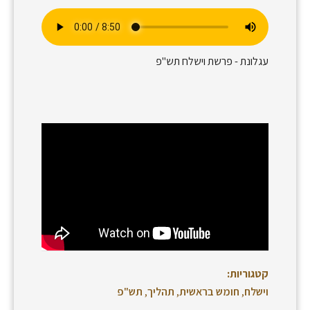
עגלונת - פרשת וישלח תש"פ
קטגוריות:
וישלח
,
חומש בראשית
,
תהליך
,
תש"פ