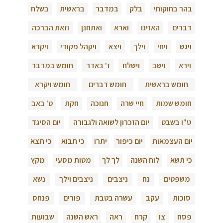
בהר בחוקותי
בלק
במדבר
בראשית
בשלח
דברים
האזינו
וארא
ואתחנן
וזאת הברכה
ויגש
ויחי
וילך
ויצא
ויקהל פקודי
ויקרא
וירא
וישב
וישלח
ז' באדר
חומש במדבר
חומש בראשית
חומש דברים
חומש ויקרא
חומש שמות
חיי שרה
חנוכה
חקת
ט' באב
ט"ו בשבט
יום הזכרון לשואה ולגבורה
יום הסיגד
יום העצמאות
יום כיפור
יתרו
כי תבוא
כי תצא
כי תשא
לוח השנה
לך לך
מטות מסעי
מקץ
משפטים
נח
ניצבים
ניצבים וילך
נשא
סוכות
עקב
עשרה בטבת
פורים
פנחס
פסח
צו
קרח
ראה
ראש השנה
שבועות