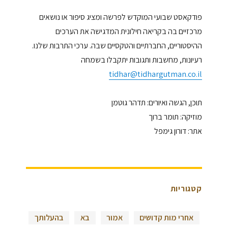
פודקאסט שבועי המוקדש לפרשה ומציג סיפור או נושאים
מרכזיים בה בקריאה חילונית המדגישה את הערכים
ההיסטוריים, החברתיים והטקסיים שבה. ערכי התרבות שלנו.
רעיונות, מחשבות ותגובות יתקבלו בשמחה
tidhar@tidhargutman.co.il
תוכן, הגשה ואיורים: תדהר גוטמן
מוזיקה: תומר ברוך
אתר: דורון גימפל
קטגוריות
אחרי מות קדושים
אמור
בא
בהעלותך