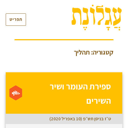
תפריט
קטגוריה: תהליך
ספירת העומר ושיר
השירים
ט״ז בניסן תש״פ (10 באפריל 2020)