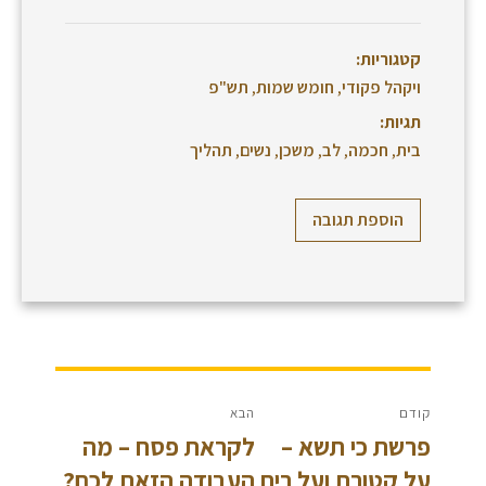
קטגוריות:
ויקהל פקודי
,
חומש שמות
,
תש"פ
תגיות:
בית
,
חכמה
,
לב
,
משכן
,
נשים
,
תהליך
הוספת תגובה
ניווט
קודם
הבא
פרשת כי תשא –
לקראת פסח – מה
הפוסט
הפוסט
הקודם:
על קטורת ועל ריח
הבא:
העבודה הזאת לכם?