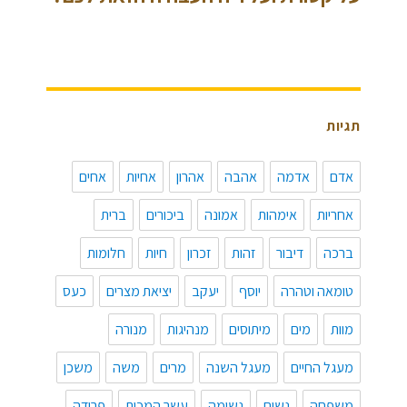
תגיות
אדם
אדמה
אהבה
אהרון
אחיות
אחים
אחריות
אימהות
אמונה
ביכורים
ברית
ברכה
דיבור
זהות
זכרון
חיות
חלומות
טומאה וטהרה
יוסף
יעקב
יציאת מצרים
כעס
מוות
מים
מיתוסים
מנהיגות
מנורה
מעגל החיים
מעגל השנה
מרים
משה
משכן
משפחה
נשים
נשימה
עשר המכות
פרידה