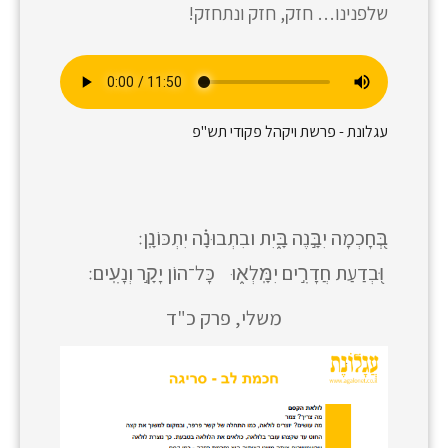
שלפנינו… חזק, חזק ונתחזק!
עגלונת - פרשת ויקהל פקודי תש"פ
בְּ֭חָכְמָה יִבָּ֣נֶה בָּ֑יִת ובִתְבוּנָ֗ה יִתְכּוֹנָֽן׃
וּ֭בְדַעַת חֲדָרִ֣ים יִמָּֽלְא֑וּ כָּל־הוֹן יָקָ֣ר וְנָעִֽים׃
משלי, פרק כ"ד