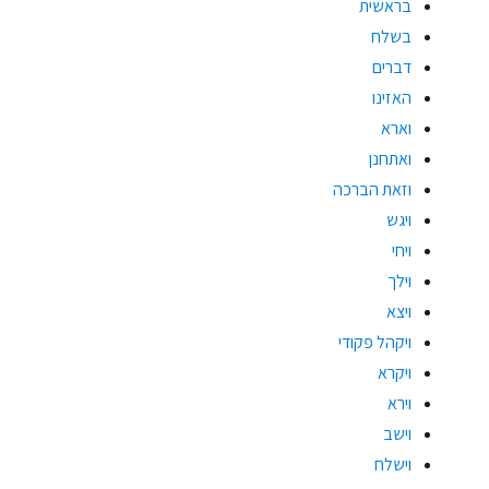
בראשית
בשלח
דברים
האזינו
וארא
ואתחנן
וזאת הברכה
ויגש
ויחי
וילך
ויצא
ויקהל פקודי
ויקרא
וירא
וישב
וישלח