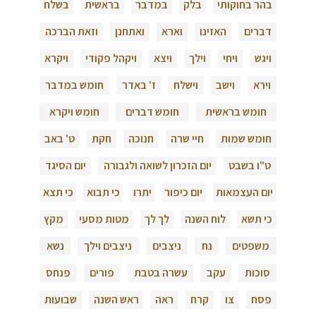
בהר בחוקותי
בלק
במדבר
בראשית
בשלח
דברים
האזינו
וארא
ואתחנן
וזאת הברכה
ויגש
ויחי
וילך
ויצא
ויקהל פקודי
ויקרא
וירא
וישב
וישלח
ז' באדר
חומש במדבר
חומש בראשית
חומש דברים
חומש ויקרא
חומש שמות
חיי שרה
חנוכה
חקת
ט' באב
ט"ו בשבט
יום הזכרון לשואה ולגבורה
יום הסיגד
יום העצמאות
יום כיפור
יתרו
כי תבוא
כי תצא
כי תשא
לוח השנה
לך לך
מטות מסעי
מקץ
משפטים
נח
ניצבים
ניצבים וילך
נשא
סוכות
עקב
עשרה בטבת
פורים
פנחס
פסח
צו
קרח
ראה
ראש השנה
שבועות