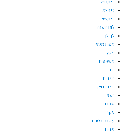
כי תבוא
כי תצא
כי תשא
לוח השנה
לך לך
מטות מסעי
מקץ
משפטים
נח
ניצבים
ניצבים וילך
נשא
סוכות
עקב
עשרה בטבת
פורים