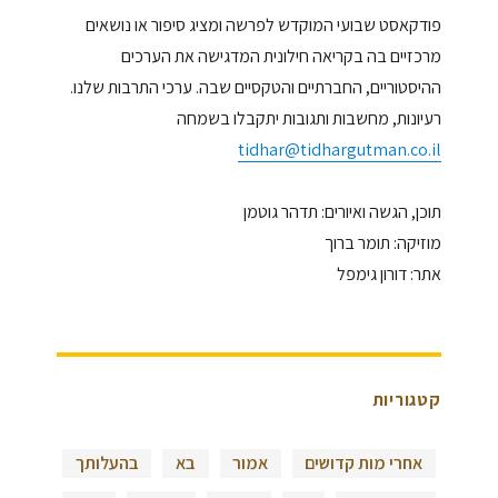
פודקאסט שבועי המוקדש לפרשה ומציג סיפור או נושאים
מרכזיים בה בקריאה חילונית המדגישה את הערכים
ההיסטוריים, החברתיים והטקסיים שבה. ערכי התרבות שלנו.
רעיונות, מחשבות ותגובות יתקבלו בשמחה
tidhar@tidhargutman.co.il
תוכן, הגשה ואיורים: תדהר גוטמן
מוזיקה: תומר ברוך
אתר: דורון גימפל
קטגוריות
אחרי מות קדושים
אמור
בא
בהעלותך