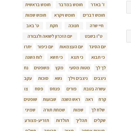
ז' באדר
חומש במדבר
חומש בראשית
חומש דברים
חומש ויקרא
חומש שמות
חיי שרה
חנוכה
חקת
ט' באב
ט"ו בשבט
יום הזכרון לשואה ולגבורה
יום הסיגד
יום העצמאות
יום כיפור
יתרו
כי תבוא
כי תצא
כי תשא
לוח השנה
לך לך
מטות מסעי
מקץ
משפטים
נח
ניצבים
ניצבים וילך
נשא
סוכות
עקב
עשרה בטבת
פורים
פנחס
פסח
צו
קרח
ראה
ראש השנה
שבועות
שופטים
שלח לך
שמות
שמחת תורה
שמיני
שקלים
תהליך
תולדות
תזריע-מצורע
תענית אסתר
תצוה
תרומה
תש"פ