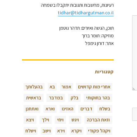
רעיונות, מחשבות ותגובות יתקבלו בשמחה
tidhar@tidhargutman.co.il
תוכן, הגשה ואיורים: תדהר גוטמן
מוזיקה: תומר ברוך
אתר: דורון גימפל
קטגוריות
אחרי מות קדושים
אמור
בא
בהעלותך
בהר בחוקותי
בלק
במדבר
בראשית
בשלח
דברים
האזינו
וארא
ואתחנן
וזאת הברכה
ויגש
ויחי
וילך
ויצא
ויקהל פקודי
ויקרא
וירא
וישב
וישלח